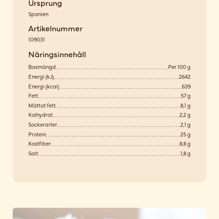
Ursprung
Spanien
Artikelnummer
109031
Näringsinnehåll
Basmängd
Per 100 g
Energi (kJ)
2642
Energi (kcal)
639
Fett
57 g
Mättat fett
8,1 g
Kolhydrat
2,2 g
Sockerarter
2,1 g
Protein
25 g
Kostfiber
8,8 g
Salt
1,8 g