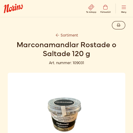
Ta kölapp
Förbeställ
Meny
Sortiment
Marconamandlar Rostade o
Saltade 120 g
Art. nummer:
109031