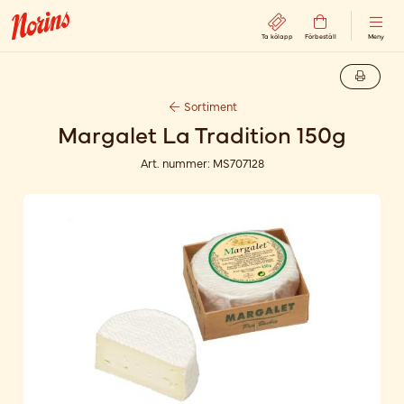
Ta kölapp
Förbeställ
Meny
Sortiment
Margalet La Tradition 150g
Art. nummer:
MS707128