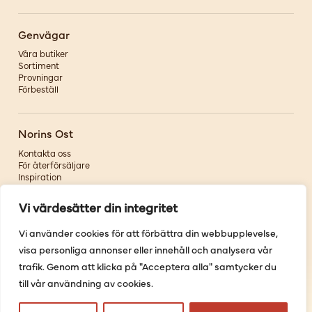
Genvägar
Våra butiker
Sortiment
Provningar
Förbeställ
Norins Ost
Kontakta oss
För återförsäljare
Inspiration
Om oss
Vi värdesätter din integritet
Följ oss
Vi använder cookies för att förbättra din webbupplevelse,
visa personliga annonser eller innehåll och analysera vår
Facebook
Instagram
trafik. Genom att klicka på "Acceptera alla" samtycker du
Pinterest
till vår användning av cookies.
Youtube