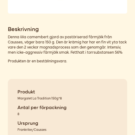
Beskrivning
Denna lilla camembert gjord av pastöriserad fårmjölk från
Causses, väger bara 150 g. Den är krämig har har en fin vit yta tack
vare den 2 veckor mognadsprocess som den genomgår. Intensiv,
men icke-aggressiv fårmjölk smak. Fetthalt i torrsubstansen 56%
Produkten är en beställningsvara.
Produkt
Margalet La Tradition 150g*8
Antal per förpackning
8
Ursprung
Frankrike/Causses