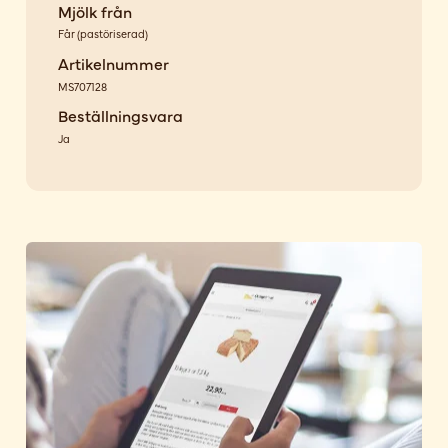
Mjölk från
Får
(
pastöriserad
)
Artikelnummer
MS707128
Beställningsvara
Ja