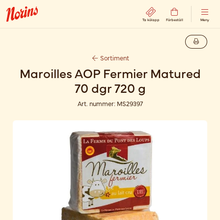
Ta kölapp
Förbeställ
Meny
Sortiment
Maroilles AOP Fermier Matured
70 dgr 720 g
Art. nummer:
MS29397