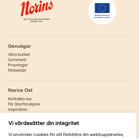
Genvägar
Våra butiker
Sortiment
Provningar
Förbeställ
Norins Ost
Kontakta oss
För återförsäljare
Inspiration
Om oss
Vi värdesätter din integritet
Följ oss
Vi använder cookies för att förbättra din webbupplevelse,