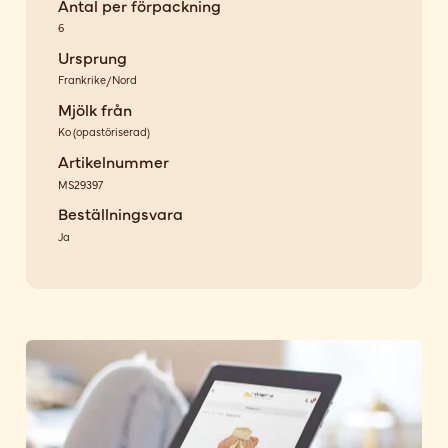
Antal per förpackning
6
Ursprung
Frankrike/Nord
Mjölk från
Ko
(
opastöriserad
)
Artikelnummer
MS29397
Beställningsvara
Ja