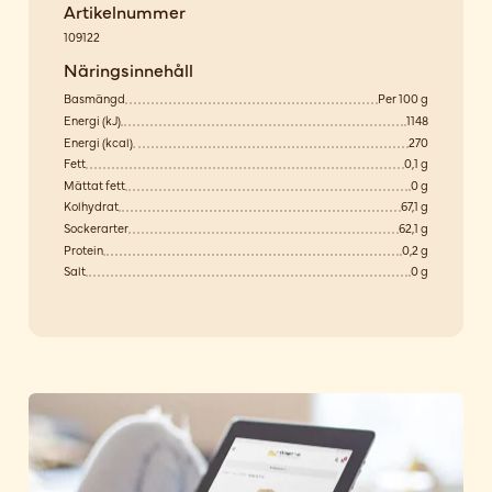
Artikelnummer
109122
Näringsinnehåll
Basmängd
Per 100 g
Energi (kJ)
1148
Energi (kcal)
270
Fett
0,1 g
Mättat fett
0 g
Kolhydrat
67,1 g
Sockerarter
62,1 g
Protein
0,2 g
Salt
0 g