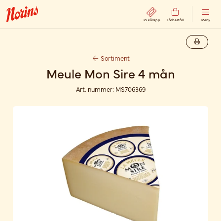
Ta kölapp
Förbeställ
Meny
Sortiment
Meule Mon Sire 4 mån
Art. nummer:
MS706369