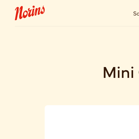
So
Mini