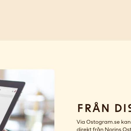
Från di
Via Ostogram.se kan 
direkt från Norins Ost