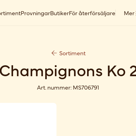
rtiment
Provningar
Butiker
För återförsäljare
Mer
Sortiment
 Champignons Ko 
Art. nummer:
MS706791