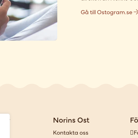
Gå till Ostogram.se
gar
Norins Ost
Fö
iker
Kontakta oss
F