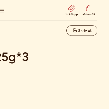
Ta kölapp
Förbeställ
Skriv ut
25g*3