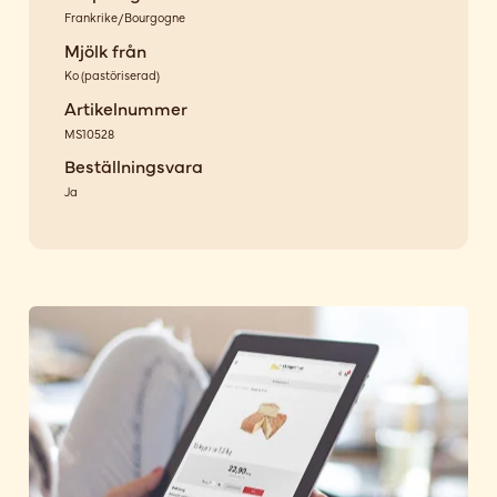
Frankrike/Bourgogne
Mjölk från
Ko
(
pastöriserad
)
Artikelnummer
MS10528
Beställningsvara
Ja