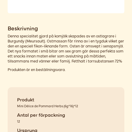
Beskrivning
Denna specialitet gjord på komjölk skapades av en ostlagrare i
Burgundy (Meursault). Ostmassan får rinna av i en tygduk vilket ger
den en speciell fikon-liknande form. Osten är omsvept i senapsmjöl.
Det nya formatet i små bitar om sex gram gör dessa perfekta som
ett snacks innan maten eller som avslutning på måltiden,
tillsammans med vänner eller familj. Fetthalt i torrsubstansen 72%
Produkten är en beställningsvara.
Produkt
Mini Délice de Pommard Herbs (6g*16)*12
Antal per förpackning
12
Ursprung