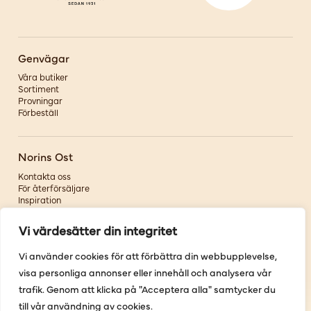
Genvägar
Våra butiker
Sortiment
Provningar
Förbeställ
Norins Ost
Kontakta oss
För återförsäljare
Inspiration
Om oss
Vi värdesätter din integritet
Följ oss
Vi använder cookies för att förbättra din webbupplevelse,
visa personliga annonser eller innehåll och analysera vår
Facebook
Instagram
trafik. Genom att klicka på "Acceptera alla" samtycker du
Pinterest
till vår användning av cookies.
Youtube