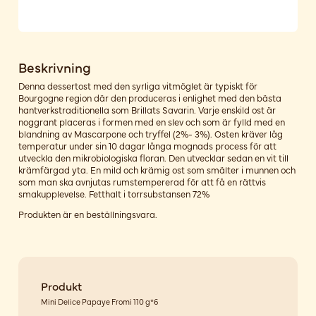
Beskrivning
Denna dessertost med den syrliga vitmöglet är typiskt för
Bourgogne region där den produceras i enlighet med den bästa
hantverkstraditionella som Brillats Savarin. Varje enskild ost är
noggrant placeras i formen med en slev och som är fylld med en
blandning av Mascarpone och tryffel (2%- 3%). Osten kräver låg
temperatur under sin 10 dagar långa mognads process för att
utveckla den mikrobiologiska floran. Den utvecklar sedan en vit till
krämfärgad yta. En mild och krämig ost som smälter i munnen och
som man ska avnjutas rumstempererad för att få en rättvis
smakupplevelse. Fetthalt i torrsubstansen 72%
Produkten är en beställningsvara.
Produkt
Mini Delice Papaye Fromi 110 g*6