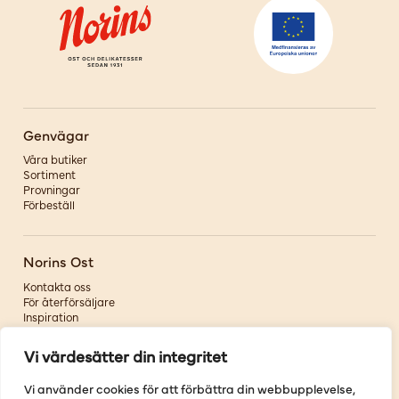
Genvägar
Våra butiker
Sortiment
Provningar
Förbeställ
Norins Ost
Kontakta oss
För återförsäljare
Inspiration
Om oss
Vi värdesätter din integritet
Följ oss
Vi använder cookies för att förbättra din webbupplevelse,