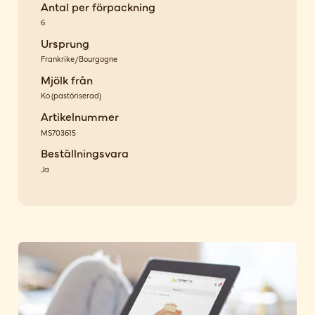
Antal per förpackning
6
Ursprung
Frankrike/Bourgogne
Mjölk från
Ko
(
pastöriserad
)
Artikelnummer
MS703615
Beställningsvara
Ja