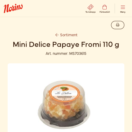
Ta kölapp
Förbeställ
Meny
Sortiment
Mini Delice Papaye Fromi 110 g
Art. nummer:
MS703615