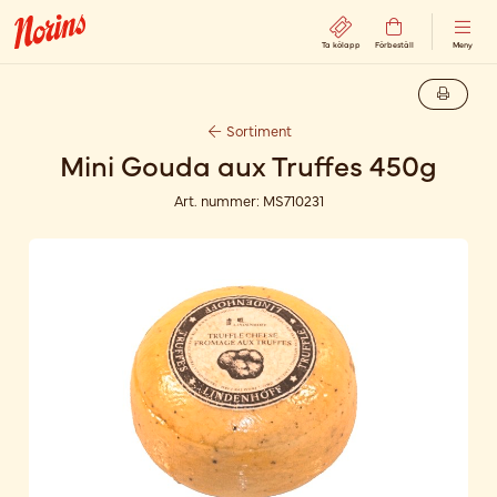
Ta kölapp
Förbeställ
Meny
Sortiment
Mini Gouda aux Truffes 450g
Art. nummer:
MS710231