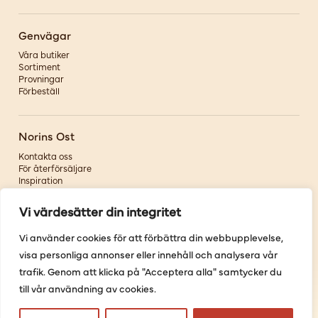
Genvägar
Våra butiker
Sortiment
Provningar
Förbeställ
Norins Ost
Kontakta oss
För återförsäljare
Inspiration
Om oss
Vi värdesätter din integritet
Följ oss
Vi använder cookies för att förbättra din webbupplevelse,
visa personliga annonser eller innehåll och analysera vår
Facebook
Instagram
trafik. Genom att klicka på "Acceptera alla" samtycker du
Pinterest
till vår användning av cookies.
Youtube