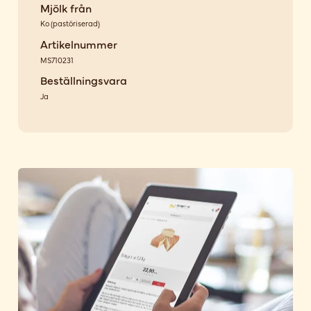
Mjölk från
Ko
(
pastöriserad
)
Artikelnummer
MS710231
Beställningsvara
Ja