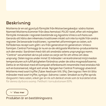
Beskrivning
Moliterno är en ost gjord på fårmjölk från Molise bergskedja i södra Italien.
Namnet Moliterno kommer från dess hemstad. På 20-talet, efter att mängden
fårmjölk minskade i regionen bestämde sig Agostino Villeco och hans son
Gerardo att hålla den inhemska traditionen intakt och inte ta mjölk från andra
regioner. De bevarade traditionen, i synnerhet utformningen av osten, och
förfädernas recept som gått i arv från generation till generation i Villeco
familjen. Central Formaggi är nu en av de viktigaste Moliterno-producenterna
och den enda i Sardinien med rätt att använda ostens ursprungliga namn.
"Central" varumärket skrivs på sidan av varje ost för att vittna om dess
ursprung. Osten lagras under minst 12 månader i en kontrollerad miljö medan
temperaturen och luftfuktigheten förändras under de olika mognadsfaserna.
Detta är en hårdost med ett kompakt elfenbensvitt innanmäte med enstaka hål
och en balanserad, något salt smak. Nyligen har Central Fromaggi utvecklat
Moliterno med svart tryffel (Tuber Aestivum Vitt. 5%). Den lagras i fem till åtta
månader med svart tryffel, synliga i ådrorna i osten. Smaken av tryffel sprids
långsamt i hela osten, vilket ger en rik och delikat smak som är karakteristisk
för denna dyrbara svamp. Fetthalt i torrsubstansen 50%
Visa
mer
Produkten är en beställningsvara.