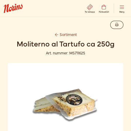
Ta kölapp
Förbeställ
Meny
Sortiment
Moliterno al Tartufo ca 250g
Art. nummer:
MS711625