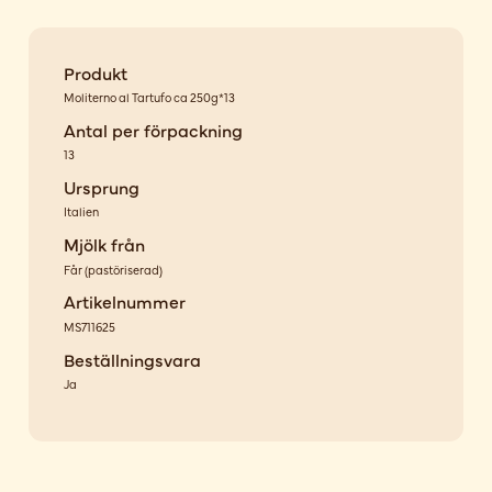
Produkt
Moliterno al Tartufo ca 250g*13
Antal per förpackning
13
Ursprung
Italien
Mjölk från
Får
(
pastöriserad
)
Artikelnummer
MS711625
Beställningsvara
Ja