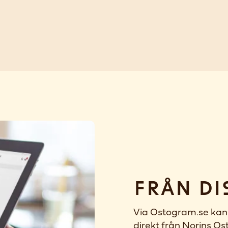
Från di
Via Ostogram.se kan 
direkt från Norins Ost