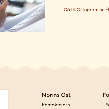
Gå till Ostogram.se
gar
Norins Ost
Fö
iker
Kontakta oss
F