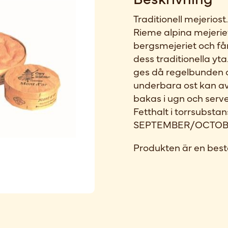
Traditionell mejerios
Rieme alpina mejeriet
bergsmejeriet och få
dess traditionella yt
ges då regelbunden 
underbara ost kan avn
bakas i ugn och serv
Fetthalt i torrsubs
SEPTEMBER/OCTOBE
Produkten är en best