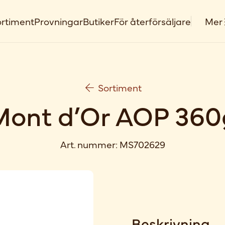
rtiment
Provningar
Butiker
För återförsäljare
Mer
Sortiment
Mont d’Or AOP 360
Art. nummer:
MS702629
Beskrivning