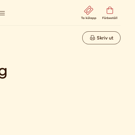
Ta kölapp
Förbeställ
Skriv ut
g