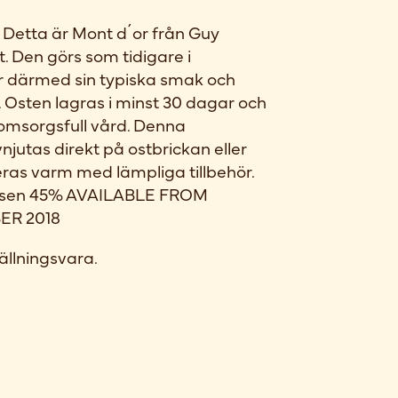
t. Detta är Mont d´or från Guy
. Den görs som tidigare i
r därmed sin typiska smak och
a. Osten lagras i minst 30 dagar och
omsorgsfull vård. Denna
jutas direkt på ostbrickan eller
eras varm med lämpliga tillbehör.
tansen 45% AVAILABLE FROM
R 2018
ällningsvara.