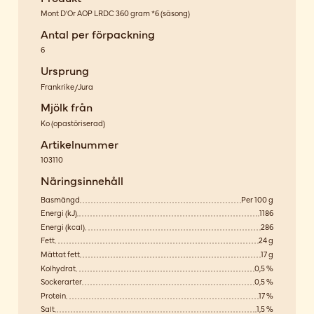
Mont D'Or AOP LRDC 360 gram *6 (säsong)
Antal per förpackning
6
Ursprung
Frankrike/Jura
Mjölk från
Ko
(
opastöriserad
)
Artikelnummer
103110
Näringsinnehåll
Basmängd
Per 100 g
Energi (kJ)
1186
Energi (kcal)
286
Fett
24 g
Mättat fett
17 g
Kolhydrat
0,5 %
Sockerarter
0,5 %
Protein
17 %
Salt
1,5 %