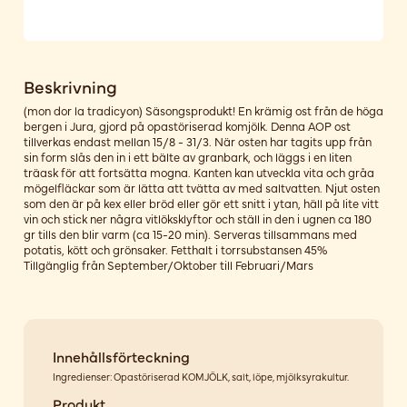
Beskrivning
(mon dor la tradicyon) Säsongsprodukt! En krämig ost från de höga
bergen i Jura, gjord på opastöriserad komjölk. Denna AOP ost
tillverkas endast mellan 15/8 - 31/3. När osten har tagits upp från
sin form slås den in i ett bälte av granbark, och läggs i en liten
träask för att fortsätta mogna. Kanten kan utveckla vita och gråa
mögelfläckar som är lätta att tvätta av med saltvatten. Njut osten
som den är på kex eller bröd eller gör ett snitt i ytan, häll på lite vitt
vin och stick ner några vitlöksklyftor och ställ in den i ugnen ca 180
gr tills den blir varm (ca 15-20 min). Serveras tillsammans med
potatis, kött och grönsaker. Fetthalt i torrsubstansen 45%
Tillgänglig från September/Oktober till Februari/Mars
Innehållsförteckning
Ingredienser: Opastöriserad KOMJÖLK, salt, löpe, mjölksyrakultur.
Produkt