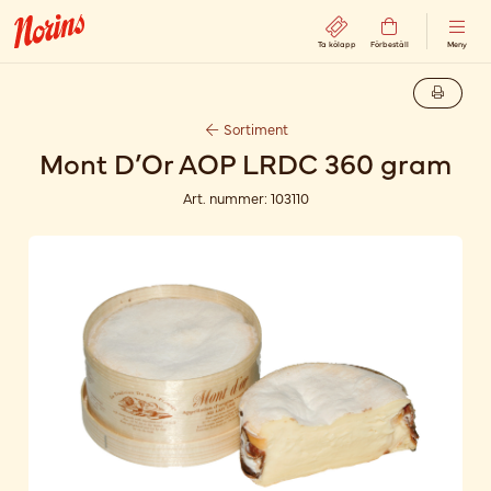
Ta kölapp
Förbeställ
Meny
Sortiment
Mont D’Or AOP LRDC 360 gram
Art. nummer:
103110