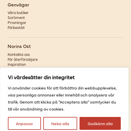
Genvägar
Våra butiker
Sortiment
Provningar
Förbeställ
Norins Ost
Kontakta oss
För återförsäljare
Inspiration
Om oss
Vi värdesätter din integritet
Följ oss
Vi använder cookies för att förbättra din webbupplevelse,
visa personliga annonser eller innehåll och analysera vår
Facebook
Instagram
trafik. Genom att klicka på "Acceptera alla" samtycker du
Pinterest
till vår användning av cookies.
Youtube
Anpassa
Neka alla
Godkänn alla