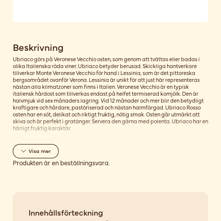
Beskrivning
Ubriaco görs på Veronese Vecchio osten, som genom att tvättas eller badas i
olika Italienska röda viner. Ubriaco betyder berusad. Skickliga hantverkare
tillverkar Monte Veronese Vecchio för hand i Lessinia, som är det pittoreska
bergsområdet ovanför Verona. Lessinia är unikt för att just här representeras
nästan alla klimatzoner som finns i Italien. Veronese Vecchio är en typisk
italiensk hårdost som tillverkas endast på helfet termiserad komjölk. Den är
halvmjuk vid sex månaders lagring. Vid 12 månader och mer blir den betydligt
kraftigare och hårdare, pastöriserad och nästan halmfärgad. Ubriaco Rosso
osten har en söt, delikat och riktigt fruktig, nötig smak. Osten går utmärkt att
skiva och är perfekt i gratänger. Servera den gärna med polenta. Ubriaco har en
härligt fruktig karaktär.
Visa
mer
Produkten är en beställningsvara.
Innehållsförteckning