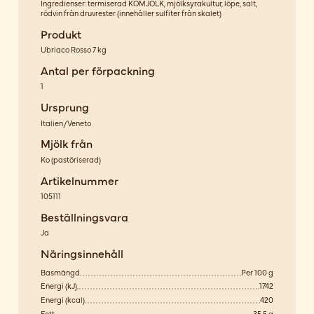
Ingredienser: termiserad KOMJÖLK, mjölksyrakultur, löpe, salt,
rödvin från druvrester (innehåller sulfiter från skalet)
Produkt
Ubriaco Rosso 7 kg
Antal per förpackning
1
Ursprung
Italien/Veneto
Mjölk från
Ko
(
pastöriserad
)
Artikelnummer
105111
Beställningsvara
Ja
Näringsinnehåll
Basmängd
Per 100 g
Energi (kJ)
1742
Energi (kcal)
420
Fett
35,5 g