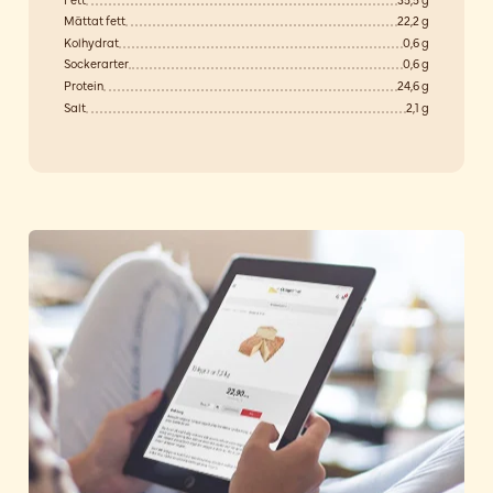
Mättat fett
22,2 g
Kolhydrat
0,6 g
Sockerarter
0,6 g
Protein
24,6 g
Salt
2,1 g