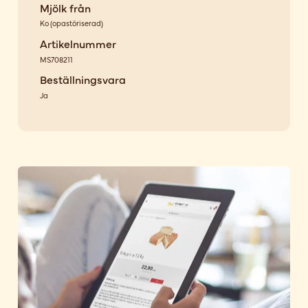
Mjölk från
Ko
(
opastöriserad
)
Artikelnummer
MS708211
Beställningsvara
Ja