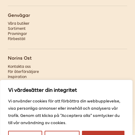
Genvägar
Våra butiker
Sortiment
Provningar
Förbeställ
Norins Ost
Kontakta oss
För återförsäljare
Inspiration
Om oss
Vi värdesätter din integritet
Följ oss
Vi använder cookies för att förbättra din webbupplevelse,
visa personliga annonser eller innehåll och analysera vår
Facebook
Instagram
trafik. Genom att klicka på "Acceptera alla" samtycker du
Pinterest
till vår användning av cookies.
Youtube