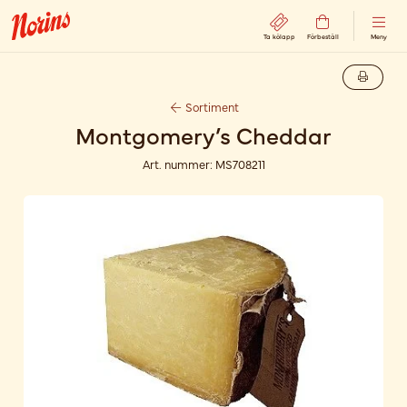
Ta kölapp
Förbeställ
Meny
Sortiment
Montgomery’s Cheddar
Art. nummer:
MS708211