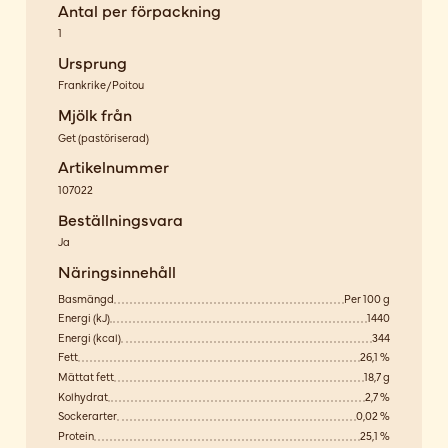
Antal per förpackning
1
Ursprung
Frankrike/Poitou
Mjölk från
Get
(
pastöriserad
)
Artikelnummer
107022
Beställningsvara
Ja
Näringsinnehåll
Basmängd
Per 100 g
Energi (kJ)
1440
Energi (kcal)
344
Fett
26,1 %
Mättat fett
18,7 g
Kolhydrat
2,7 %
Sockerarter
0,02 %
Protein
25,1 %