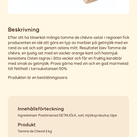
Beskrivning
Efter att ha tillverkat många tomme de chèvre-ostar i regionen fick
producenten en idé att göra en typ av morbier på getmjölk med en
rand av sot och salt genom ostens mitt. Resultatet blev Tomme de
chèvre, en ljuvlig ost med en vacker orange kant och halvmjuk
konsistens Osten lagras i åtta veckor och får en fruktig karaktär
med smak av getmjölk. Prova gärna med vin och en god marmelad
till! Fetthalt i torrsubstansen 50%
Produkten är en beställningsvara.
Innehållsförteckning
Ingredienser: Pastöriserad GETMJÖLK , salt, mjölksyrakultur, löpe.
Produkt
Tomme de Chevré 5 kg