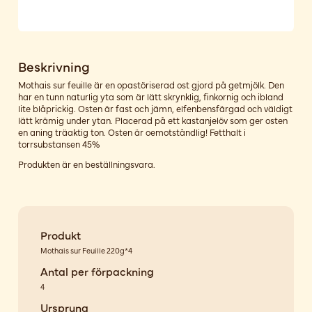
Beskrivning
Mothais sur feuille är en opastöriserad ost gjord på getmjölk. Den
har en tunn naturlig yta som är lätt skrynklig, finkornig och ibland
lite blåprickig. Osten är fast och jämn, elfenbensfärgad och väldigt
lätt krämig under ytan. Placerad på ett kastanjelöv som ger osten
en aning träaktig ton. Osten är oemotståndlig! Fetthalt i
torrsubstansen 45%
Produkten är en beställningsvara.
Produkt
Mothais sur Feuille 220g*4
Antal per förpackning
4
Ursprung