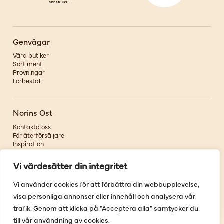
Genvägar
Våra butiker
Sortiment
Provningar
Förbeställ
Norins Ost
Kontakta oss
För återförsäljare
Inspiration
Om oss
Vi värdesätter din integritet
Följ oss
Vi använder cookies för att förbättra din webbupplevelse,
visa personliga annonser eller innehåll och analysera vår
Facebook
Instagram
trafik. Genom att klicka på "Acceptera alla" samtycker du
Pinterest
till vår användning av cookies.
Youtube