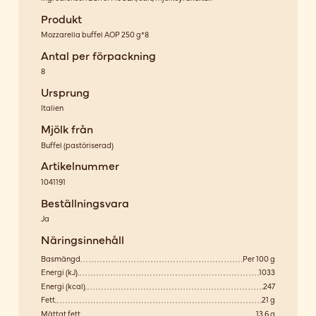
Produkt
Mozzarella buffel AOP 250 g*8
Antal per förpackning
8
Ursprung
Italien
Mjölk från
Buffel
(
pastöriserad
)
Artikelnummer
1041191
Beställningsvara
Ja
Näringsinnehåll
Basmängd
Per 100 g
Energi (kJ)
1033
Energi (kcal)
247
Fett
21 g
Mättat fett
13,6 g