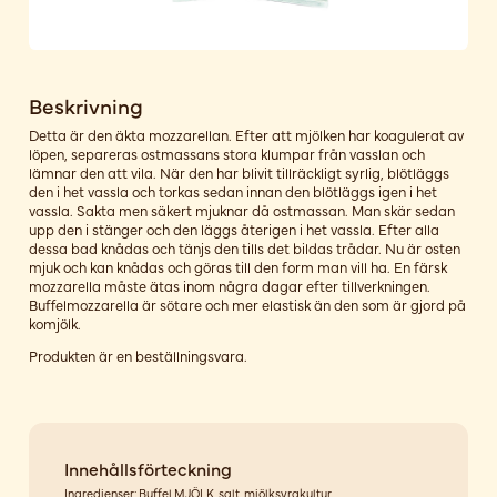
Beskrivning
Detta är den äkta mozzarellan. Efter att mjölken har koagulerat av
löpen, separeras ostmassans stora klumpar från vasslan och
lämnar den att vila. När den har blivit tillräckligt syrlig, blötläggs
den i het vassla och torkas sedan innan den blötläggs igen i het
vassla. Sakta men säkert mjuknar då ostmassan. Man skär sedan
upp den i stänger och den läggs återigen i het vassla. Efter alla
dessa bad knådas och tänjs den tills det bildas trådar. Nu är osten
mjuk och kan knådas och göras till den form man vill ha. En färsk
mozzarella måste ätas inom några dagar efter tillverkningen.
Buffelmozzarella är sötare och mer elastisk än den som är gjord på
komjölk.
Produkten är en beställningsvara.
Innehållsförteckning
Ingredienser: Buffel MJÖLK, salt, mjölksyrakultur.