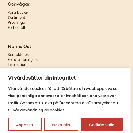
Genvägar
Våra butiker
Sortiment
Provningar
Förbeställ
Norins Ost
Kontakta oss
För återförsäljare
Inspiration
Om oss
Vi värdesätter din integritet
Följ oss
Vi använder cookies för att förbättra din webbupplevelse,
visa personliga annonser eller innehåll och analysera vår
Facebook
Instagram
trafik. Genom att klicka på "Acceptera alla" samtycker du
Pinterest
till vår användning av cookies.
Youtube
Anpassa
Neka alla
Godkänn alla