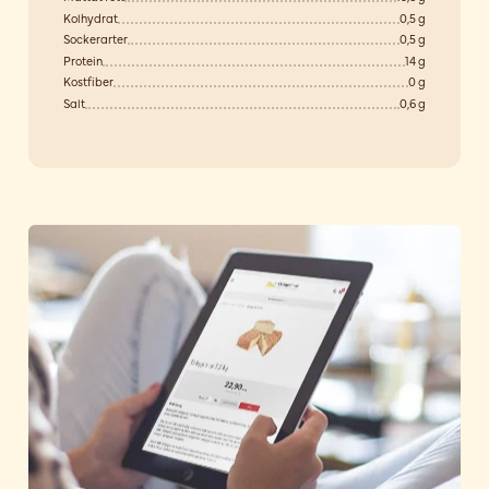
Kolhydrat
0,5 g
Sockerarter
0,5 g
Protein
14 g
Kostfiber
0 g
Salt
0,6 g