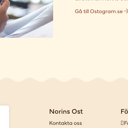
Gå till Ostogram.se
gar
Norins Ost
Fö
iker
Kontakta oss
F