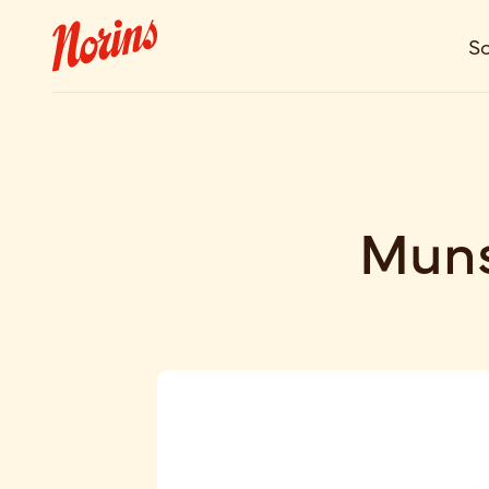
So
Muns