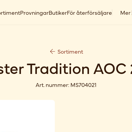
rtiment
Provningar
Butiker
För återförsäljare
Mer
Sortiment
ter Tradition AOC
Art. nummer:
MS704021