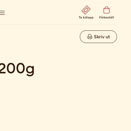
Ta kölapp
Förbeställ
Skriv ut
 200g