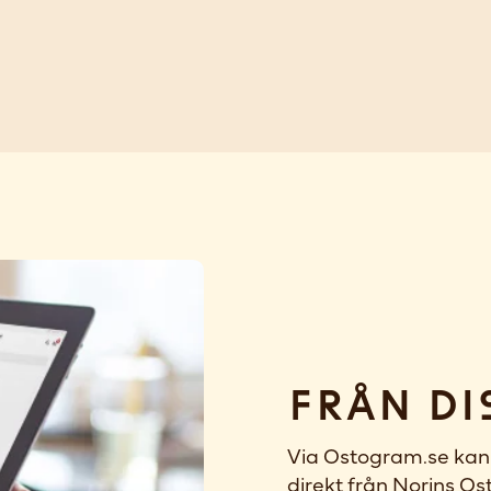
Från di
Via Ostogram.se kan 
direkt från Norins Ost