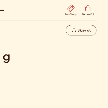
Ta kölapp
Förbeställ
Skriv ut
 g