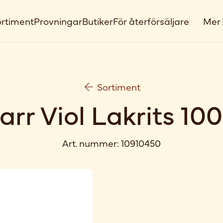
rtiment
Provningar
Butiker
För återförsäljare
Mer
Sortiment
arr Viol Lakrits 100
Art. nummer:
10910450