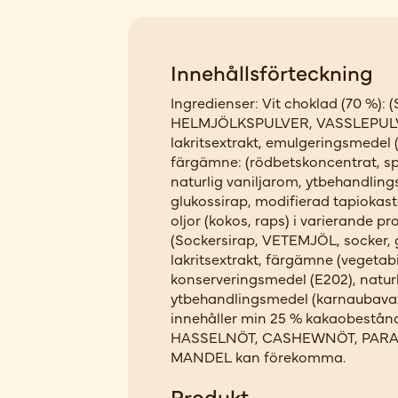
Innehållsförteckning
Ingredienser: Vit choklad (70 %): 
HELMJÖLKSPULVER, VASSLEPULV
lakritsextrakt, emulgeringsmedel
färgämne: (rödbetskoncentrat, spi
naturlig vaniljarom, ytbehandlin
glukossirap, modifierad tapiokast
oljor (kokos, raps) i varierande pr
(Sockersirap, VETEMJÖL, socker, g
lakritsextrakt, färgämne (vegetabil
konserveringsmedel (E202), natur
ytbehandlingsmedel (karnaubavax
innehåller min 25 % kakaobestånd
HASSELNÖT, CASHEWNÖT, PARA
MANDEL kan förekomma.
Produkt