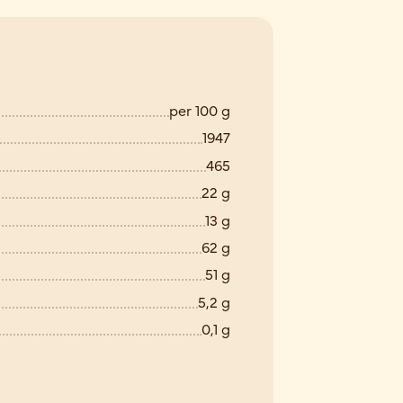
per 100 g
1947
465
22 g
13 g
62 g
51 g
5,2 g
0,1 g