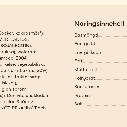
Näringsinnehåll
(Socker, kakaosmör*),
Basmängd
ER, LAKTOS,
Energi (kJ)
 (SOJALECITIN),
rulina), violarom,
Energi (kcal)
gsmedel E904,
Fett
ärkelse, vegetabiliska
Mättat fett
oportion). Lakrits (30%):
lukos-fruktossirap,
Kolhydrat
isk kol),
Sockerarter
lig anisarom,
Protein
)). Den vita chokladen
sdelar. Spår av
Salt
NÖT, PEKANNÖT och