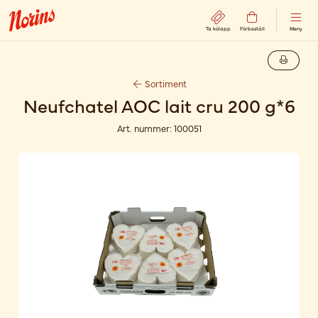
Ta kölapp
Förbeställ
Meny
Sortiment
Neufchatel AOC lait cru 200 g*6
Art. nummer:
100051