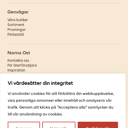
Genvägar
Våra butiker
Sortiment
Provningar
Förbeställ
Norins Ost
Kontakta oss
För återförsäljare
Inspiration
Om oss
Vi värdesätter din integritet
Följ oss
Vi använder cookies för att förbättra din webbupplevelse,
visa personliga annonser eller innehåll och analysera vår
Facebook
Instagram
trafik. Genom att klicka på "Acceptera alla" samtycker du
Pinterest
till vår användning av cookies.
Youtube