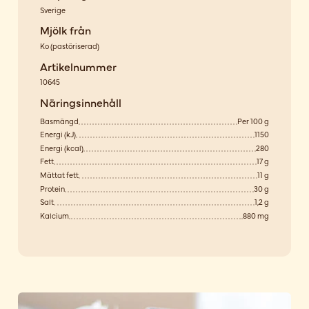
Sverige
Mjölk från
Ko
(
pastöriserad
)
Artikelnummer
10645
Näringsinnehåll
Basmängd
Per 100 g
Energi (kJ)
1150
Energi (kcal)
280
Fett
17 g
Mättat fett
11 g
Protein
30 g
Salt
1,2 g
Kalcium
880 mg