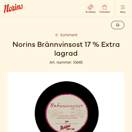
Ta kölapp
Förbeställ
Meny
Sortiment
Norins Brännvinsost 17 % Extra
lagrad
Art. nummer:
10645