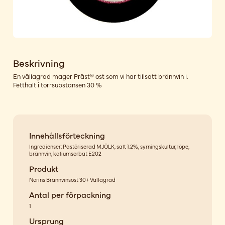
Beskrivning
En vällagrad mager Präst® ost som vi har tillsatt brännvin i.
Fetthalt i torrsubstansen 30 %
Innehållsförteckning
Ingredienser: Pastöriserad MJÖLK, salt 1.2%, syrningskultur, löpe,
brännvin, kaliumsorbat E202
Produkt
Norins Brännvinsost 30+ Vällagrad
Antal per förpackning
1
Ursprung