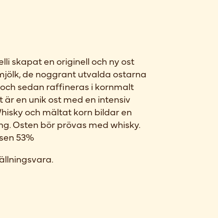
li skapat en originell och ny ost
mjölk, de noggrant utvalda ostarna
 och sedan raffineras i kornmalt
t är en unik ost med en intensiv
isky och mältat korn bildar en
ng. Osten bör prövas med whisky.
nsen 53%
ällningsvara.