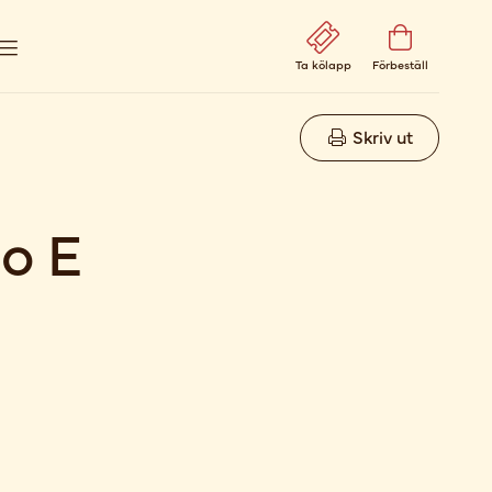
Ta kölapp
Förbeställ
Skriv ut
zo E