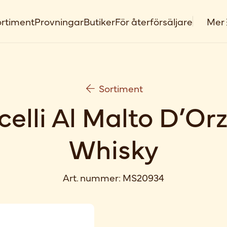
rtiment
Provningar
Butiker
För återförsäljare
Mer
Sortiment
elli Al Malto D’Or
Whisky
Art. nummer:
MS20934