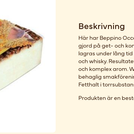
Beskrivning
Här har Beppino Occel
gjord på get- och ko
lagras under lång tid
och whisky. Resultate
och komplex arom. Wh
behaglig smakföreni
Fetthalt i torrsubsta
Produkten är en best