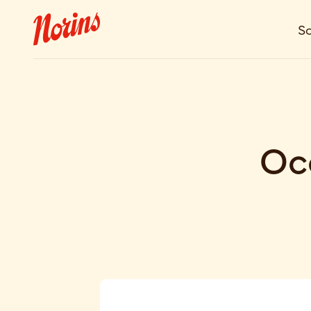
So
Occ