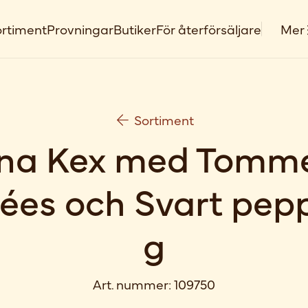
rtiment
Provningar
Butiker
För återförsäljare
Mer
Sortiment
na Kex med Tomm
ées och Svart pep
g
Art. nummer:
109750