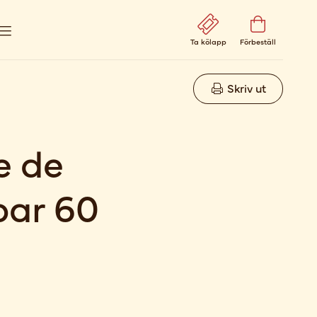
Ta kölapp
Förbeställ
Skriv ut
e de
par 60