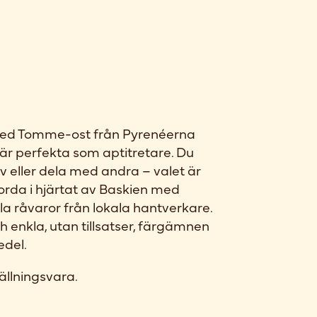
med Tomme-ost från Pyrenéerna
är perfekta som aptitretare. Du
v eller dela med andra – valet är
orda i hjärtat av Baskien med
a råvaror från lokala hantverkare.
h enkla, utan tillsatser, färgämnen
edel.
ällningsvara.