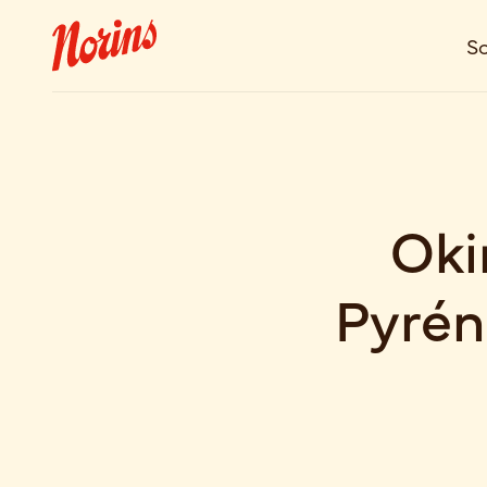
So
Oki
Pyrén