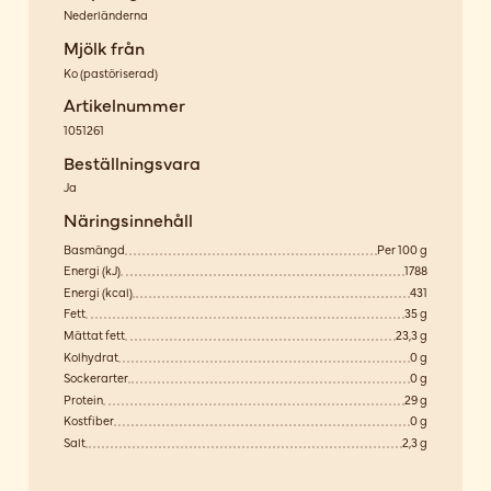
Nederländerna
Mjölk från
Ko
(
pastöriserad
)
Artikelnummer
1051261
Beställningsvara
Ja
Näringsinnehåll
Basmängd
Per 100 g
Energi (kJ)
1788
Energi (kcal)
431
Fett
35 g
Mättat fett
23,3 g
Kolhydrat
0 g
Sockerarter
0 g
Protein
29 g
Kostfiber
0 g
Salt
2,3 g