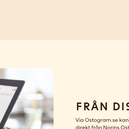
Från di
Via Ostogram.se kan 
direkt från Norins Ost