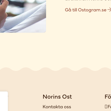
Gå till Ostogram.se
gar
Norins Ost
Fö
iker
Kontakta oss
F