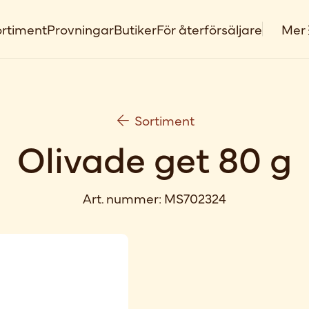
rtiment
Provningar
Butiker
För återförsäljare
Mer
Sortiment
Olivade get 80 g
Art. nummer:
MS702324