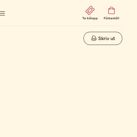
Ta kölapp
Förbeställ
Skriv ut