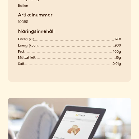
Italien
Artikelnummer
109551
Näringsinnehåll
Energi (kJ)
3768
Energi (kcal)
900
Fett
100g
Mättat fett
15g
Salt
0,01g