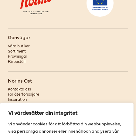
Genvägar
Våra butiker
Sortiment
Provningar
Förbeställ
Norins Ost
Kontakta oss
För återförsäljare
Inspiration
Om oss
Vi värdesätter din integritet
Följ oss
Vi använder cookies för att förbättra din webbupplevelse,
visa personliga annonser eller innehåll och analysera vår
Facebook