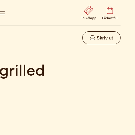
Ta kölapp
Förbeställ
Skriv ut
rilled