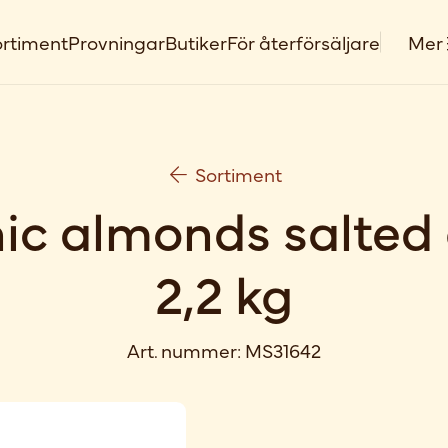
rtiment
Provningar
Butiker
För återförsäljare
Mer
Sortiment
ic almonds salted g
2,2 kg
Art. nummer:
MS31642