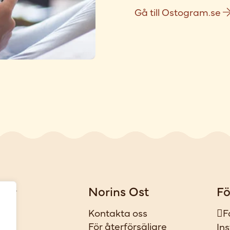
Gå till Ostogram.se
gar
Norins Ost
Fö
iker
Kontakta oss
F
t
För återförsäljare
In