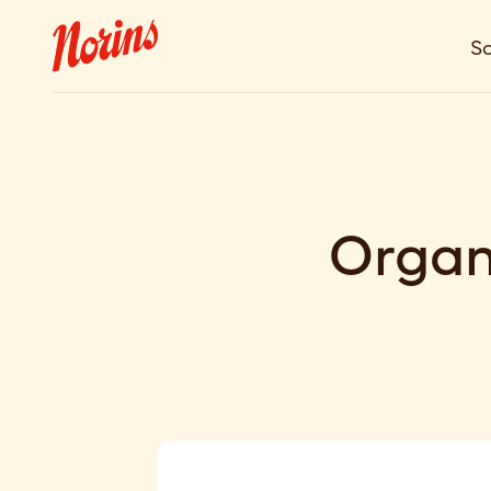
So
Organ