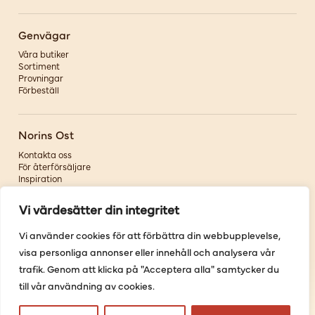
Genvägar
Våra butiker
Sortiment
Provningar
Förbeställ
Norins Ost
Kontakta oss
För återförsäljare
Inspiration
Om oss
Vi värdesätter din integritet
Följ oss
Vi använder cookies för att förbättra din webbupplevelse,
visa personliga annonser eller innehåll och analysera vår
Facebook
Instagram
trafik. Genom att klicka på "Acceptera alla" samtycker du
Pinterest
till vår användning av cookies.
Youtube