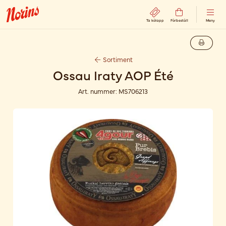
Ta kölapp
Förbeställ
Meny
Sortiment
Ossau Iraty AOP Été
Art. nummer:
MS706213