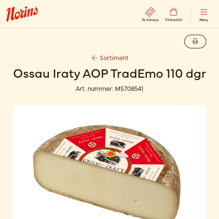
Ta kölapp
Förbeställ
Meny
Sortiment
Ossau Iraty AOP TradEmo 110 dgr
Art. nummer:
MS708541