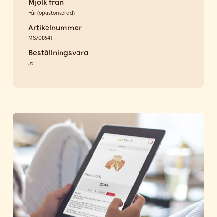
Mjölk från
Får
(
opastöriserad
)
Artikelnummer
MS708541
Beställningsvara
Ja