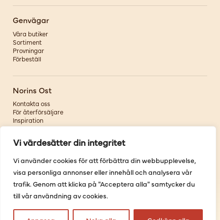
Genvägar
Våra butiker
Sortiment
Provningar
Förbeställ
Norins Ost
Kontakta oss
För återförsäljare
Inspiration
Om oss
Vi värdesätter din integritet
Följ oss
Vi använder cookies för att förbättra din webbupplevelse,
visa personliga annonser eller innehåll och analysera vår
Facebook
Instagram
trafik. Genom att klicka på "Acceptera alla" samtycker du
Pinterest
till vår användning av cookies.
Youtube