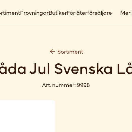
rtiment
Provningar
Butiker
För återförsäljare
Mer
Sortiment
låda Jul Svenska L
Art. nummer:
9998