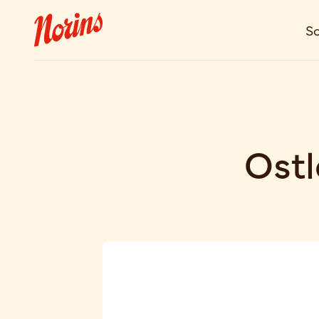
So
Ost