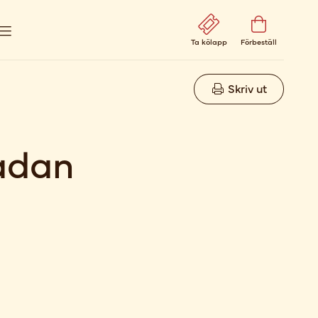
Ta kölapp
Förbeställ
Skriv ut
ådan