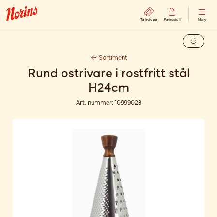
Ta kölapp
Förbeställ
Meny
Sortiment
Rund ostrivare i rostfritt stål
H24cm
Art. nummer:
10999028