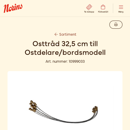
Ta kölapp
Förbeställ
Meny
Sortiment
Osttråd 32,5 cm till
Ostdelare/bordsmodell
Art. nummer:
10999033