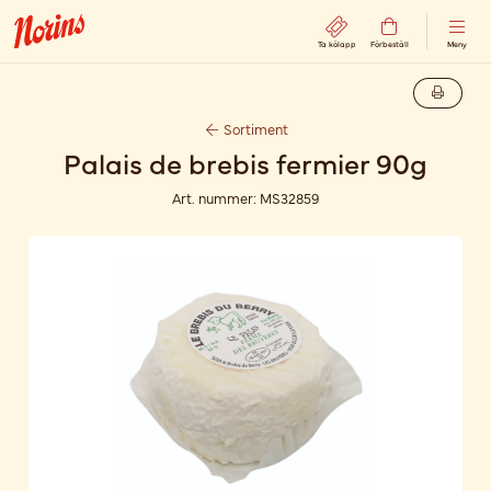
Ta kölapp
Förbeställ
Meny
Sortiment
Palais de brebis fermier 90g
Art. nummer:
MS32859