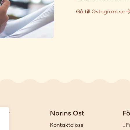
Gå till Ostogram.se
gar
Norins Ost
Fö
iker
Kontakta oss
F