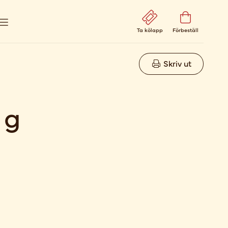
Ta kölapp
Förbeställ
Skriv ut
 g