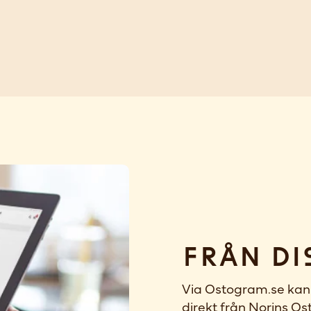
Från di
Via Ostogram.se kan 
direkt från Norins Ost