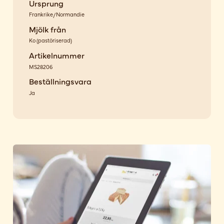
Ursprung
Frankrike/Normandie
Mjölk från
Ko
(
pastöriserad
)
Artikelnummer
MS28206
Beställningsvara
Ja