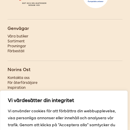
Genvägar
Våra butiker
Sortiment
Provningar
Förbeställ
Norins Ost
Kontakta oss
För återförsäljare
Inspiration
Om oss
Vi värdesätter din integritet
Följ oss
Vi använder cookies för att förbättra din webbupplevelse,
visa personliga annonser eller innehåll och analysera vår
Facebook
Instagram
trafik. Genom att klicka på "Acceptera alla" samtycker du
Pinterest