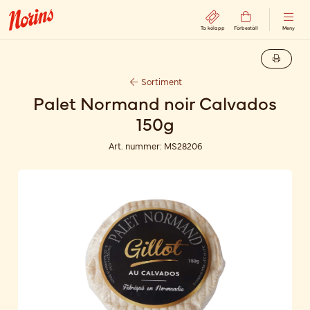
Ta kölapp
Förbeställ
Meny
Sortiment
Palet Normand noir Calvados
150g
Art. nummer:
MS28206