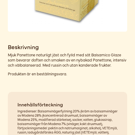
Beskrivning
Mjuk Panettone naturligt jäst och fylld med söt Balsamico Glaze
som bevarar doften och smaken av en nybakad Panettone, intensiv
och välbalanserad. Med russin och utan kanderade frukter.
Produkten är en beställningsvara.
Innehållsförteckning
Ingredienser: Balsamvinägerfyllning 20% (kräm av balsamvinäger
av Modena 28% (koncentrerad druvmust, balsamvinäger av
Modena 25%, modifierad stärkelse), socker, vatten, glukossirap,
balsamvinäger från Modena 7% (vinäger, kokt druvmust),
förtjockningsmedel: pektin och natriumalginat, alkohol), VETEmjöl,
russin, ladugårdsfärska ÄGG, naturlig jäst (VETEmjöl, vatten),