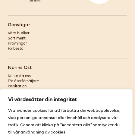
Genvägar
Våra butiker
Sortiment
Provningar
Förbeställ
Norins Ost
Kontakta oss
För återförsäljare
Inspiration
Om oss
Vi värdesätter din integritet
Följ oss
Vi använder cookies för att förbättra din webbupplevelse,
visa personliga annonser eller innehåll och analysera vår
Facebook
Instagram
trafik. Genom att klicka på "Acceptera alla" samtycker du
Pinterest
till vår användning av cookies.
Youtube