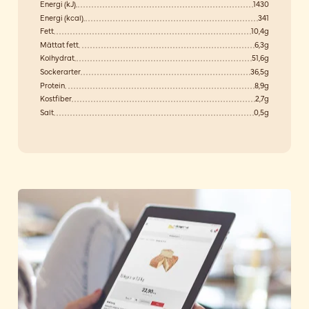
Energi (kJ)
1430
Energi (kcal)
341
Fett
10,4g
Mättat fett
6,3g
Kolhydrat
51,6g
Sockerarter
36,5g
Protein
8,9g
Kostfiber
2,7g
Salt
0,5g