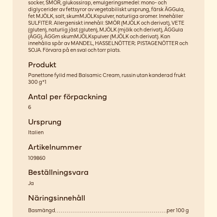
socker, SMÖR, glukossirap, emulgeringsmedel: mono- och
diglycerider av fettsyror av vegetabiliskt ursprung, färsk ÄGGula,
fet MJÖLK, salt, skumMJÖLKspulver, naturliga aromer. Innehåller
SULFITER. Allergeniskt innehåll: SMÖR (MJÖLK och derivat), VETE
(gluten), naturlig jäst (gluten), MJÖLK (mjölk och derivat), ÄGGula
(ÄGG), ÄGGm skumMJÖLKspulver (MJÖLK och derivat). Kan
innehålla spår av MANDEL, HASSELNÖTTER; PISTAGENÖTTER och
SOJA. Förvara på en sval och torr plats.
Produkt
Panettone fylld med Balsamic Cream, russin utan kanderad frukt
300 g*1
Antal per förpackning
6
Ursprung
Italien
Artikelnummer
109860
Beställningsvara
Ja
Näringsinnehåll
Basmängd
per 100 g