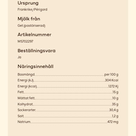
Ursprung
Frankrike/Périgord
Mjölk från
Get
(
pastöriserad
)
Artikelnummer
MS702297
Beställningsvara
Ja
Näringsinnehåll
Basmängd
per 100 g
Energi (kJ)
304 Kcal
Energi (kcal)
1272 Kj
Fett
15 g
Mättat fett
10 g
Kolhydrat
35 g
Sockerarter
30,4 g
Salt
1,2 g
Natrium
472 mg