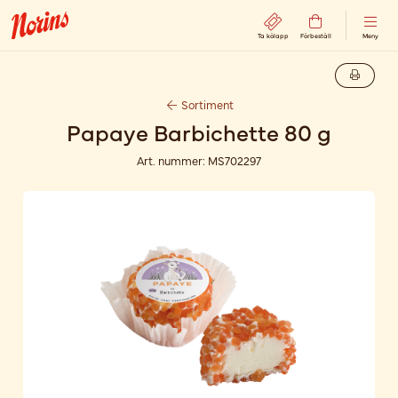
Ta kölapp
Förbeställ
Meny
Sortiment
Papaye Barbichette 80 g
Art. nummer:
MS702297