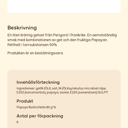
Beskrivning
En liten krämig getost från Perigord i Frankrike. En oemotståndlig
smak med kombinationen av get och den fruktiga Papayan.
Fetthalt i torrsubstansen 50%
Produkten är en beställningsvara.
Innehållsförteckning
Ingredienser: getMJÖLK, salt, MJÖLKsyrakultur, microbiell löpe,
E202 (kaliumsorbat), papaya, socker, E220 (svaveldioxid) SULFIT
Produkt
Papaye Barbichette 80 g*6
Antal per förpackning
6