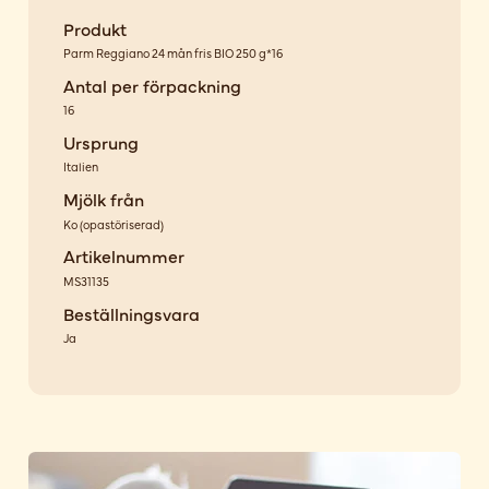
Produkt
Parm Reggiano 24 mån fris BIO 250 g*16
Antal per förpackning
16
Ursprung
Italien
Mjölk från
Ko
(
opastöriserad
)
Artikelnummer
MS31135
Beställningsvara
Ja