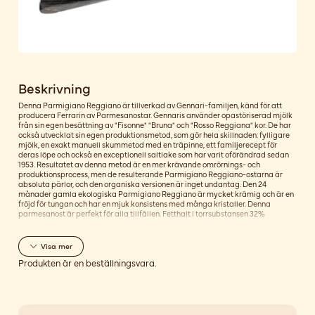
Beskrivning
Denna Parmigiano Reggiano är tillverkad av Gennari-familjen, känd för att
producera Ferrarin av Parmesanostar. Gennaris använder opastöriserad mjölk
från sin egen besättning av "Fisonne" "Bruna" och "Rosso Reggiana" kor. De har
också utvecklat sin egen produktionsmetod, som gör hela skillnaden: fylligare
mjölk, en exakt manuell skummetod med en träpinne, ett familjerecept för
deras löpe och också en exceptionell saltlake som har varit oförändrad sedan
1953. Resultatet av denna metod är en mer krävande omrörnings- och
produktionsprocess, men de resulterande Parmigiano Reggiano-ostarna är
absoluta pärlor, och den organiska versionen är inget undantag. Den 24
månader gamla ekologiska Parmigiano Reggiano är mycket krämig och är en
fröjd för tungan och har en mjuk konsistens med många kristaller. Denna
parmesanost är perfekt för alla tillfällen. Fetthalt i torrsubstansen 32%
Visa
mer
Produkten är en beställningsvara.