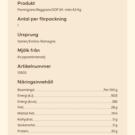
Produkt
Parmigiano Reggiano DOP 24- mån 4,5 Kg
Antal per förpackning
1
Ursprung
Italien/Emilia-Romagna
Mjölk från
Ko
(
opastöriserad
)
Artikelnummer
10503
Näringsinnehåll
Basmängd
Per 100 g
Energi (kJ)
1633
Energi (kcal)
392
Fett
28 g
Mättat fett
19 G
Kolhydrat
0 g
Sockerarter
0 g
Protein
33 g