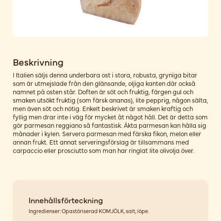
Beskrivning
I Italien säljs denna underbara ost i stora, robusta, gryniga bitar
som är utmejslade från den glänsande, oljiga kanten där också
namnet på osten står. Doften är söt och fruktig, färgen gul och
smaken utsökt fruktig (som färsk ananas), lite pepprig, någon sälta,
men även söt och nötig. Enkelt beskrivet är smaken kraftig och
fyllig men drar inte i väg för mycket åt något håll. Det är detta som
gör parmesan reggiano så fantastisk. Äkta parmesan kan hålla sig
månader i kylen. Servera parmesan med färska fikon, melon eller
annan frukt. Ett annat serveringsförslag är tillsammans med
carpaccio eller prosciutto som man har ringlat lite olivolja över.
Innehållsförteckning
Ingredienser: Opastöriserad KOMJÖLK, salt, löpe.