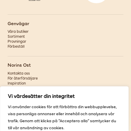
Genvägar
Våra butiker
Sortiment
Provningar
Förbeställ
Norins Ost
Kontakta oss
För återförsäljare
Inspiration
Om oss
Vi värdesätter din integritet
Följ oss
Vi använder cookies för att förbättra din webbupplevelse,
visa personliga annonser eller innehåll och analysera vår
Facebook
Instagram
trafik. Genom att klicka på "Acceptera alla" samtycker du
Pinterest
till vår användning av cookies.
Youtube