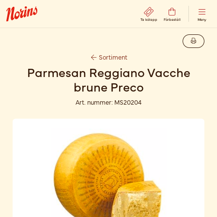
Ta kölapp
Förbeställ
Meny
Sortiment
Parmesan Reggiano Vacche
brune Preco
Art. nummer:
MS20204