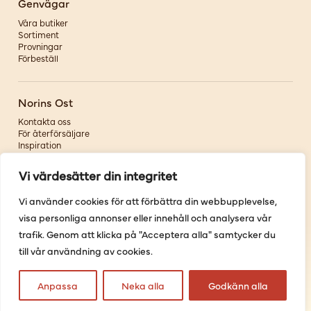
Genvägar
Våra butiker
Sortiment
Provningar
Förbeställ
Norins Ost
Kontakta oss
För återförsäljare
Inspiration
Om oss
Vi värdesätter din integritet
Följ oss
Vi använder cookies för att förbättra din webbupplevelse,
visa personliga annonser eller innehåll och analysera vår
Facebook
Instagram
trafik. Genom att klicka på "Acceptera alla" samtycker du
Pinterest
till vår användning av cookies.
Youtube
Anpassa
Neka alla
Godkänn alla