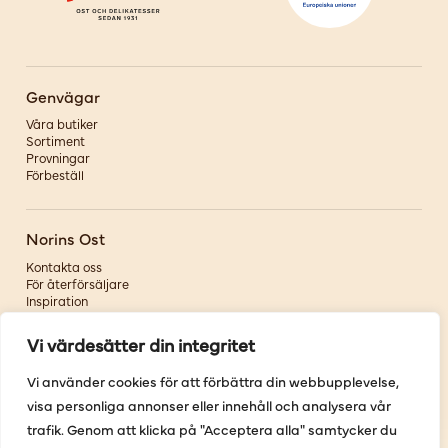
Genvägar
Våra butiker
Sortiment
Provningar
Förbeställ
Norins Ost
Kontakta oss
För återförsäljare
Inspiration
Om oss
Vi värdesätter din integritet
Följ oss
Vi använder cookies för att förbättra din webbupplevelse,
visa personliga annonser eller innehåll och analysera vår
Facebook
Instagram
trafik. Genom att klicka på "Acceptera alla" samtycker du
Pinterest