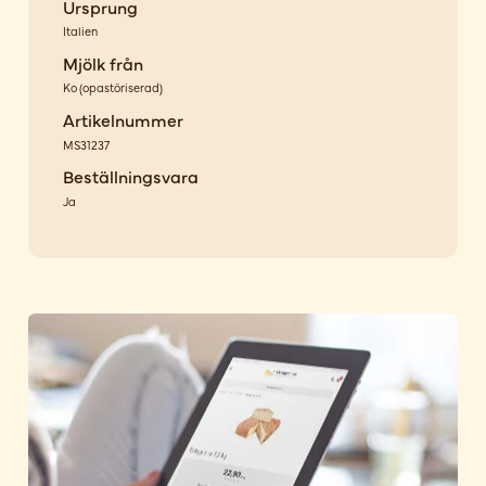
Ursprung
Italien
Mjölk från
Ko
(
opastöriserad
)
Artikelnummer
MS31237
Beställningsvara
Ja