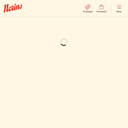
Ta kölapp
Förbeställ
Meny