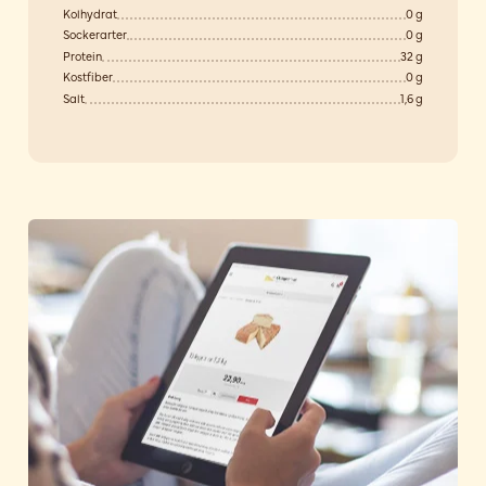
Kolhydrat
0 g
Sockerarter
0 g
Protein
32 g
Kostfiber
0 g
Salt
1,6 g