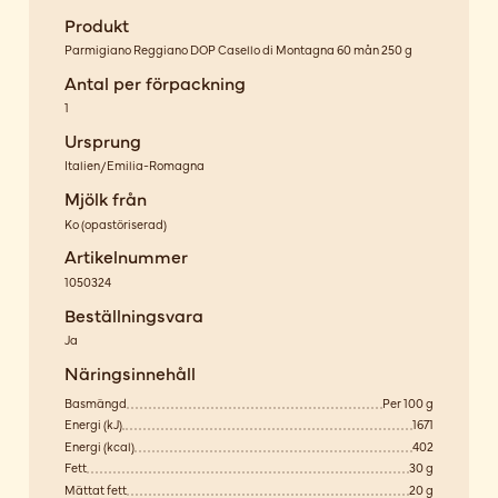
Produkt
Parmigiano Reggiano DOP Casello di Montagna 60 mån 250 g
Antal per förpackning
1
Ursprung
Italien/Emilia-Romagna
Mjölk från
Ko
(
opastöriserad
)
Artikelnummer
1050324
Beställningsvara
Ja
Näringsinnehåll
Basmängd
Per 100 g
Energi (kJ)
1671
Energi (kcal)
402
Fett
30 g
Mättat fett
20 g