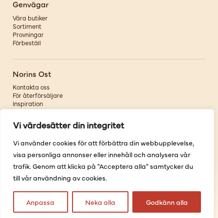
Genvägar
Våra butiker
Sortiment
Provningar
Förbeställ
Norins Ost
Kontakta oss
För återförsäljare
Inspiration
Om oss
Vi värdesätter din integritet
Följ oss
Vi använder cookies för att förbättra din webbupplevelse,
visa personliga annonser eller innehåll och analysera vår
Facebook
Instagram
trafik. Genom att klicka på "Acceptera alla" samtycker du
Pinterest
till vår användning av cookies.
Youtube
Anpassa
Neka alla
Godkänn alla