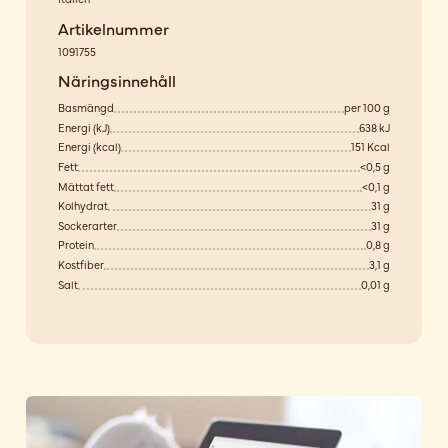
Artikelnummer
1091755
Näringsinnehåll
Basmängd
per 100 g
Energi (kJ)
638 kJ
Energi (kcal)
151 Kcal
Fett
<0,5 g
Mättat fett
<0,1 g
Kolhydrat
31 g
Sockerarter
31 g
Protein
0,8 g
Kostfiber
3,1 g
Salt
0,01 g