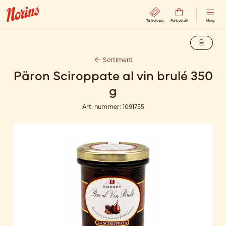
Ta kölapp
Förbeställ
Meny
Sortiment
Päron Sciroppate al vin brulé 350
g
Art. nummer:
1091755