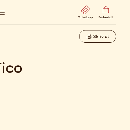
Ta kölapp
Förbeställ
Skriv ut
Fico