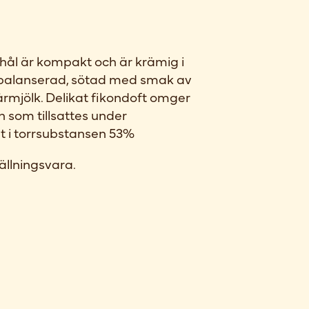
 hål är kompakt och är krämig i
balanserad, sötad med smak av
årmjölk. Delikat fikondoft omger
n som tillsattes under
lt i torrsubstansen 53%
ällningsvara.