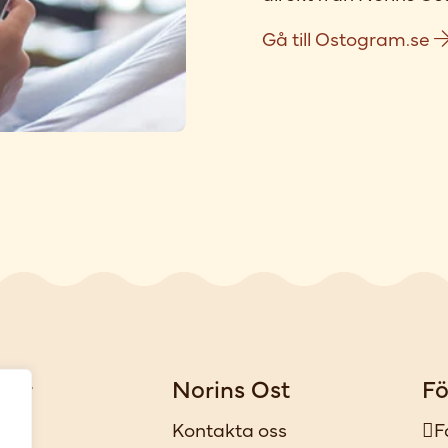
Gå till Ostogram.se
gar
Norins Ost
Fö
iker
Kontakta oss
F