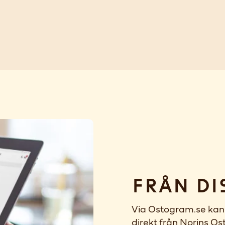
Från di
Via Ostogram.se kan 
direkt från Norins Ost