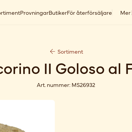
rtiment
Provningar
Butiker
För återförsäljare
Mer
Sortiment
orino II Goloso al 
Art. nummer:
MS26932