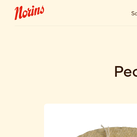
So
Pec