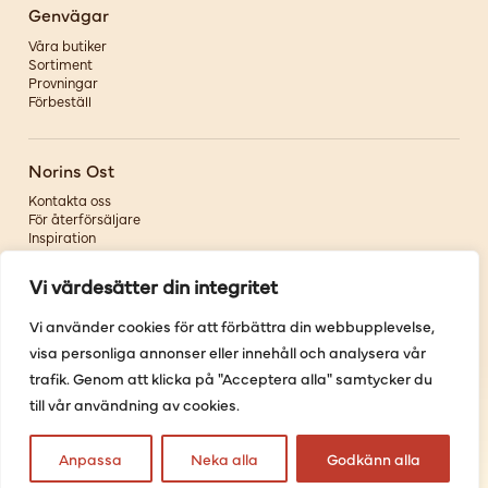
Genvägar
Våra butiker
Sortiment
Provningar
Förbeställ
Norins Ost
Kontakta oss
För återförsäljare
Inspiration
Om oss
Vi värdesätter din integritet
Följ oss
Vi använder cookies för att förbättra din webbupplevelse,
visa personliga annonser eller innehåll och analysera vår
Facebook
Instagram
trafik. Genom att klicka på "Acceptera alla" samtycker du
Pinterest
till vår användning av cookies.
Youtube
Anpassa
Neka alla
Godkänn alla