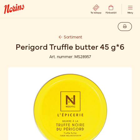
Ta kölapp
Förbeställ
Meny
Sortiment
Perigord Truffle butter 45 g*6
Art. nummer:
MS28957