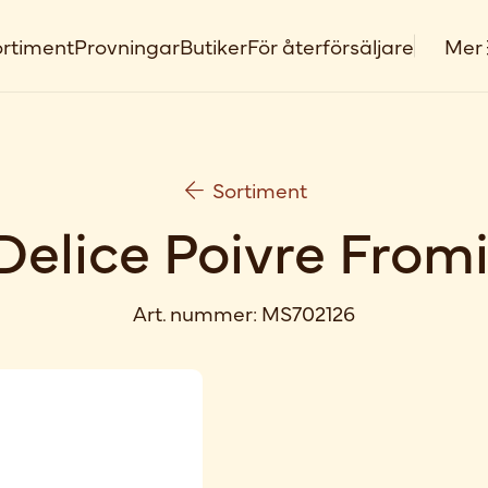
rtiment
Provningar
Butiker
För återförsäljare
Mer
Sortiment
 Delice Poivre From
Art. nummer:
MS702126