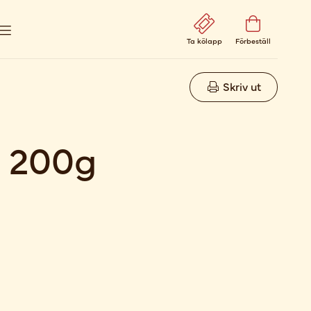
Ta kölapp
Förbeställ
Skriv ut
i 200g