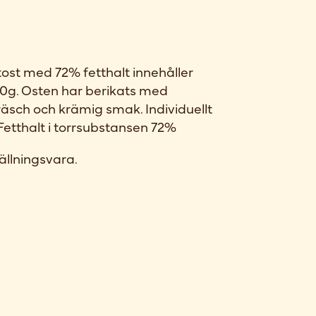
st med 72% fetthalt innehåller
00g. Osten har berikats med
räsch och krämig smak. Individuellt
tthalt i torrsubstansen 72%
ällningsvara.