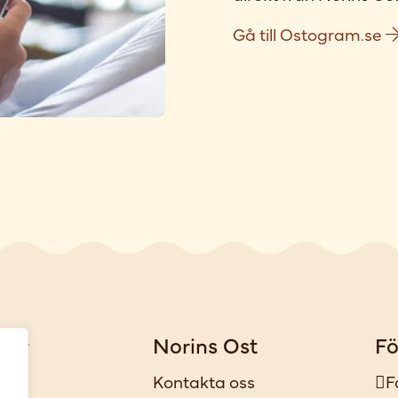
Gå till Ostogram.se
gar
Norins Ost
Fö
iker
Kontakta oss
F