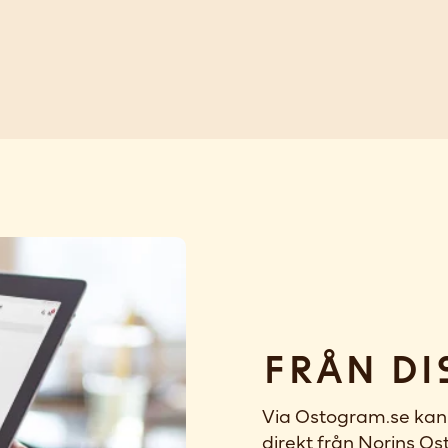
Från di
Via Ostogram.se kan 
direkt från Norins Ost