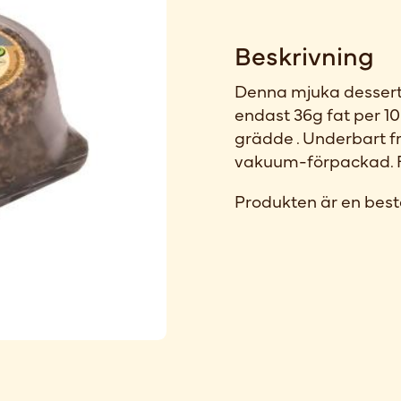
Beskrivning
Denna mjuka desserto
endast 36g fat per 1
grädde . Underbart f
vakuum-förpackad. Fe
Produkten är en best