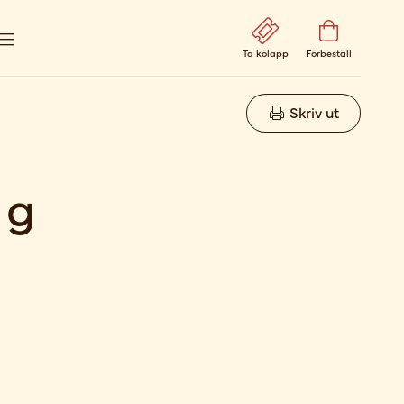
Ta kölapp
Förbeställ
Skriv ut
 g