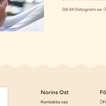
Gå till Ostogram.se
gar
Norins Ost
Fö
iker
Kontakta oss
F