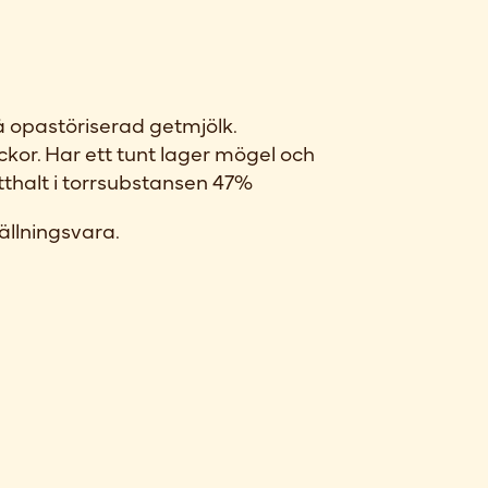
å opastöriserad getmjölk.
ckor. Har ett tunt lager mögel och
etthalt i torrsubstansen 47%
ällningsvara.