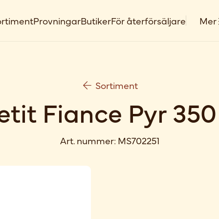
rtiment
Provningar
Butiker
För återförsäljare
Mer
Sortiment
etit Fiance Pyr 350
Art. nummer:
MS702251