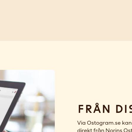
Från di
Via Ostogram.se kan 
direkt från Norins Ost