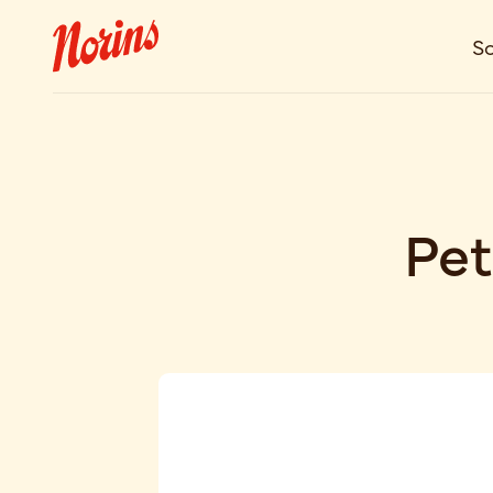
So
Pet