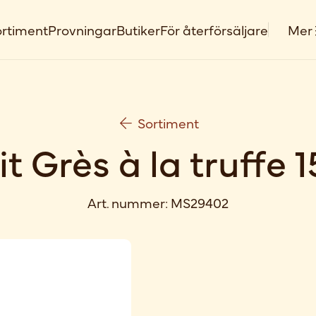
rtiment
Provningar
Butiker
För återförsäljare
Mer
Sortiment
it Grès à la truffe 
Art. nummer:
MS29402