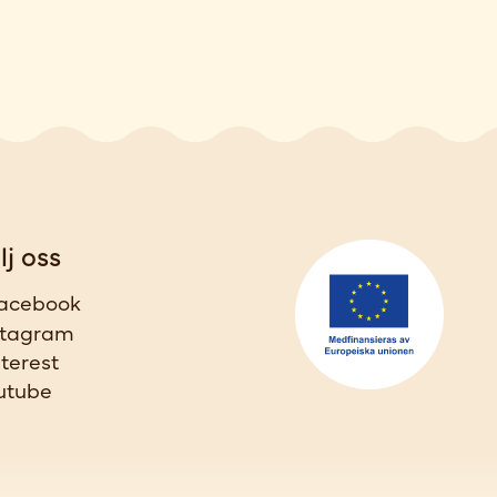
lj oss
acebook
stagram
nterest
utube