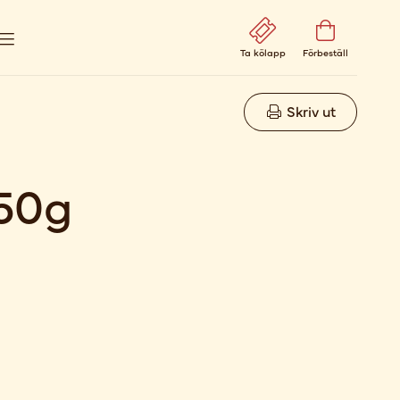
Ta kölapp
Förbeställ
Skriv ut
150g