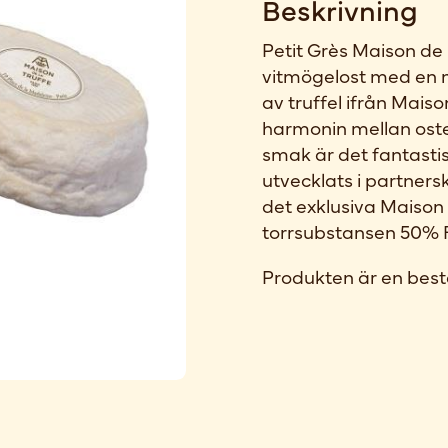
Beskrivning
Petit Grès Maison de
vitmögelost med en m
av truffel ifrån Maiso
harmonin mellan ost
smak är det fantastis
utvecklats i partner
det exklusiva Maison d
torrsubstansen 50% F
Produkten är en best