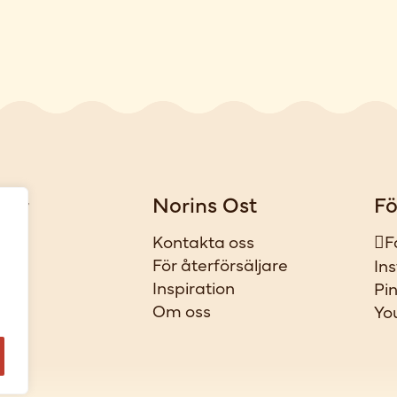
gar
Norins Ost
Fö
iker
Kontakta oss
F
t
För återförsäljare
In
ar
Inspiration
Pi
l
Om oss
Yo